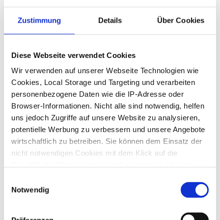
Zustimmung
Details
Über Cookies
Diese Webseite verwendet Cookies
Wir verwenden auf unserer Webseite Technologien wie
Cookies, Local Storage und Targeting und verarbeiten
personenbezogene Daten wie die IP-Adresse oder
Browser-Informationen. Nicht alle sind notwendig, helfen
uns jedoch Zugriffe auf unsere Website zu analysieren,
potentielle Werbung zu verbessern und unsere Angebote
wirtschaftlich zu betreiben. Sie können dem Einsatz der
nicht notwendigen Cookies mit dem Klick auf die
Schaltfläche "Cookies zulassen" zustimmen oder per
Klick auf "Individuelle Konfiguration" einzelne Cookies
Einwilligungsauswahl
oder alle Cookies auswählen.
Notwendig
Die Einwilligung umfasst alle vorausgewählten, bzw. von
Präferenzen